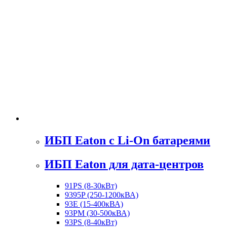
ИБП Eaton c Li-On батареями
ИБП Eaton для дата-центров
91PS (8-30кВт)
9395P (250-1200кВА)
93E (15-400кВА)
93PM (30-500кВА)
93PS (8-40кВт)