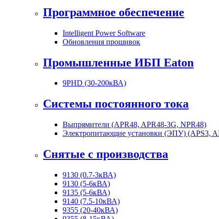
Программное обеспечение
Intelligent Power Software
Обновления прошивок
Промышленные ИБП Eaton
9PHD (30-200кВА)
Системы постоянного тока
Выпрямители (APR48, APR48-3G, NPR48)
Электропитающие установки (ЭПУ) (APS3, A
Снятые с производства
9130 (0.7-3кВА)
9130 (5-6кВА)
9135 (5-6кВА)
9140 (7.5-10кВА)
9355 (20-40кВА)
9355 (8-15кВА)