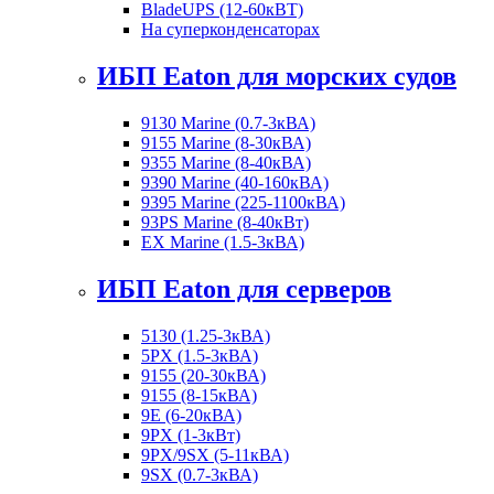
BladeUPS (12-60кВТ)
На суперконденсаторах
ИБП Eaton для морских судов
9130 Marine (0.7-3кВА)
9155 Marine (8-30кВА)
9355 Marine (8-40кВА)
9390 Marine (40-160кВА)
9395 Marine (225-1100кВА)
93PS Marine (8-40кВт)
EX Marine (1.5-3кВА)
ИБП Eaton для серверов
5130 (1.25-3кВА)
5PX (1.5-3кВА)
9155 (20-30кВА)
9155 (8-15кВА)
9E (6-20кВА)
9PX (1-3кВт)
9PX/9SX (5-11кВА)
9SX (0.7-3кВА)