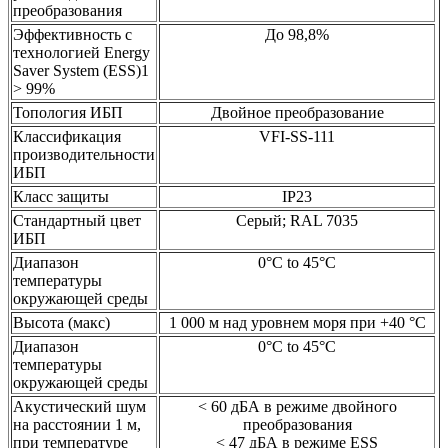
преобразования
Эффективность с
До 98,8%
технологией Energy
Saver System (ESS)1
> 99%
Топология ИБП
Двойное преобразование
Классификация
VFI-SS-111
производительности
ИБП
Класс защиты
IP23
Стандартный цвет
Серый; RAL 7035
ИБП
Диапазон
0°C to 45°C
температуры
окружающей среды
Высота (макс)
1 000 м над уровнем моря при +40 °C
Диапазон
0°C to 45°C
температуры
окружающей среды
Акустический шум
< 60 дБА в режиме двойного
на расстоянии 1 м,
преобразования
при температуре
< 47 дБА в режиме ESS