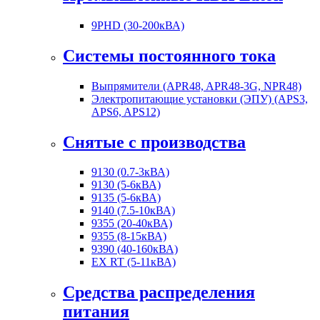
9PHD (30-200кВА)
Системы постоянного тока
Выпрямители (APR48, APR48-3G, NPR48)
Электропитающие установки (ЭПУ) (APS3,
APS6, APS12)
Снятые с производства
9130 (0.7-3кВА)
9130 (5-6кВА)
9135 (5-6кВА)
9140 (7.5-10кВА)
9355 (20-40кВА)
9355 (8-15кВА)
9390 (40-160кВА)
EX RT (5-11кВА)
Средства распределения
питания