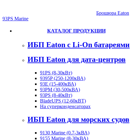
Брошюра Eaton
93PS Marine
КАТАЛОГ ПРОДУКЦИИ
ИБП Eaton c Li-On батареями
ИБП Eaton для дата-центров
91PS (8-30кВт)
9395P (250-1200кВА)
93E (15-400кВА)
93PM (30-500кВА)
93PS (8-40кВт)
BladeUPS (12-60кВТ)
На суперконденсаторах
ИБП Eaton для морских судов
9130 Marine (0.7-3кВА)
9155 Marine (8-30кВА)