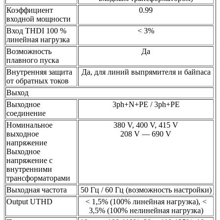
Коэффициент
0.99
входной мощности
Вход THDI 100 %
< 3%
линейная нагрузка
Возможность
Да
плавного пуска
Внутренняя защита
Да, для линий выпрямителя и байпаса
от обратных токов
Выход
Выходное
3ph+N+PE / 3ph+PE
соединение
Номинальное
380 V, 400 V, 415 V
выходное
208 V — 690 V
напряжение
Выходное
напряжение с
внутренними
трансформаторами
Выходная частота
50 Гц / 60 Гц (возможность настройки)
Output UTHD
< 1,5% (100% линейная нагрузка), <
3,5% (100% нелинейная нагрузка)