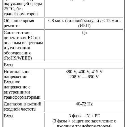
окружающей среды
25 °C, без
трансформаторов
Обычное время
< 8 мин. (силовой модуль) / < 15 мин.
ремонта
(ИБП)
Соответствие
Да
директивам ЕС по
опасным веществам
и утилизации
оборудования
(RoHS/WEEE)
Вход
Номинальное
380 V, 400 V, 415 V
напряжение
208 V — 690 V
Входное
напряжение с
внутренними
трансформаторами
Диапазон значений
40-72 Hz
входной частоты
Вход
3 фазы + N + PE
(3 фазы + защитное заземление с
входным трансформатором)