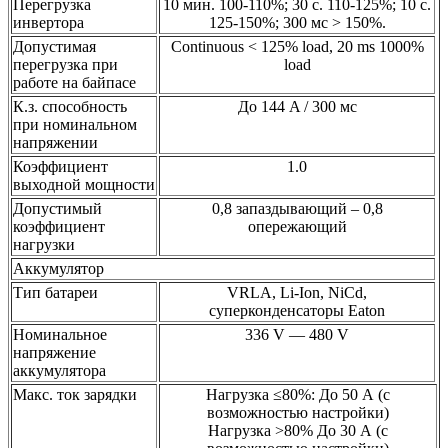
Перегрузка
10 мин. 100-110%; 30 с. 110-125%; 10 с.
инвертора
125-150%; 300 мс > 150%.
Допустимая
Continuous < 125% load, 20 ms 1000%
перегрузка при
load
работе на байпасе
К.з. способность
До 144 A / 300 мс
при номинальном
напряжении
Коэффициент
1.0
выходной мощности
Допустимый
0,8 запаздывающий – 0,8
коэффициент
опережающий
нагрузки
Аккумулятор
Тип батареи
VRLA, Li-Ion, NiCd,
суперконденсаторы Eaton
Номинальное
336 V — 480 V
напряжение
аккумулятора
Макс. ток зарядки
Нагрузка ≤80%: До 50 А (с
возможностью настройки)
Нагрузка >80% До 30 А (с