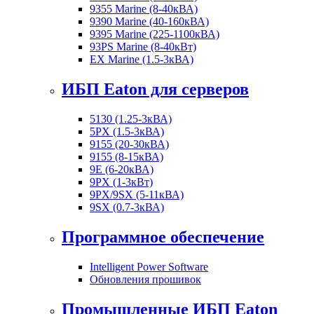
9355 Marine (8-40кВА)
9390 Marine (40-160кВА)
9395 Marine (225-1100кВА)
93PS Marine (8-40кВт)
EX Marine (1.5-3кВА)
ИБП Eaton для серверов
5130 (1.25-3кВА)
5PX (1.5-3кВА)
9155 (20-30кВА)
9155 (8-15кВА)
9E (6-20кВА)
9PX (1-3кВт)
9PX/9SX (5-11кВА)
9SX (0.7-3кВА)
Программное обеспечение
Intelligent Power Software
Обновления прошивок
Промышленные ИБП Eaton