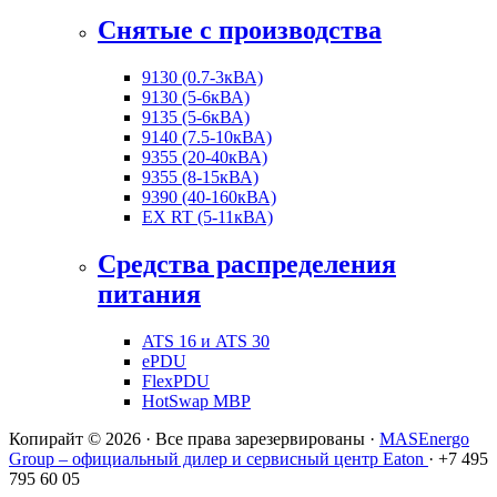
Снятые с производства
9130 (0.7-3кВА)
9130 (5-6кВА)
9135 (5-6кВА)
9140 (7.5-10кВА)
9355 (20-40кВА)
9355 (8-15кВА)
9390 (40-160кВА)
EX RT (5-11кВА)
Средства распределения
питания
ATS 16 и ATS 30
ePDU
FlexPDU
HotSwap MBP
Копирайт © 2026 · Все права зарезервированы ·
MASEnergo
Group – официальный дилер и сервисный центр Eaton
· +7 495
795 60 05