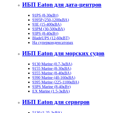
ИБП Eaton для дата-центров
91PS (8-30кВт)
9395P (250-1200кВА)
93E (15-400кВА)
93PM (30-500кВА)
93PS (8-40кВт)
BladeUPS (12-60кВТ)
На суперконденсаторах
ИБП Eaton для морских судов
9130 Marine (0.7-3кВА)
9155 Marine (8-30кВА)
9355 Marine (8-40кВА)
9390 Marine (40-160кВА)
9395 Marine (225-1100кВА)
93PS Marine (8-40кВт)
EX Marine (1.5-3кВА)
ИБП Eaton для серверов
5130 (1.25-3кВА)