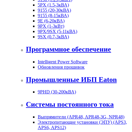
5PX (1.5-3кВА)
9155 (20-30кВА)
9155 (8-15кВА)
9E (6-20кВА)
9PX (1-3кВт)
9PX/9SX (5-11кВА)
9SX (0.7-3кВА)
Программное обеспечение
Intelligent Power Software
Обновления прошивок
Промышленные ИБП Eaton
9PHD (30-200кВА)
Системы постоянного тока
Выпрямители (APR48, APR48-3G, NPR48)
Электропитающие установки (ЭПУ) (APS3,
APS6, APS12)